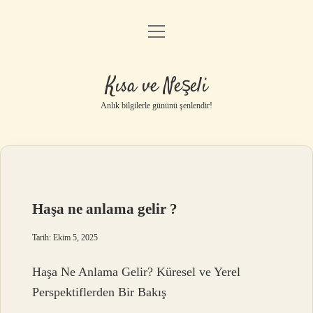
menüyü
Anasayfa
aç
Gizlilik Politikası
Kısa ve Neşeli
Yasal Uyarı
Anlık bilgilerle gününü şenlendir!
Hakkımızda
Haşa ne anlama gelir ?
Tarih: Ekim 5, 2025
Haşa Ne Anlama Gelir? Küresel ve Yerel
Perspektiflerden Bir Bakış