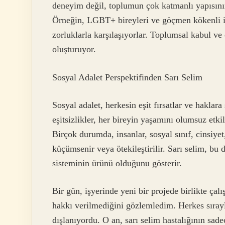
deneyim değil, toplumun çok katmanlı yapısının
Örneğin, LGBT+ bireyleri ve göçmen kökenli in
zorluklarla karşılaşıyorlar. Toplumsal kabul ve
oluşturuyor.
Sosyal Adalet Perspektifinden Sarı Selim
Sosyal adalet, herkesin eşit fırsatlar ve hakla
eşitsizlikler, her bireyin yaşamını olumsuz etkile
Birçok durumda, insanlar, sosyal sınıf, cinsiyet
küçümsenir veya ötekileştirilir. Sarı selim, bu 
sisteminin ürünü olduğunu gösterir.
Bir gün, işyerinde yeni bir projede birlikte çal
hakkı verilmediğini gözlemledim. Herkes sırayl
dışlanıyordu. O an, sarı selim hastalığının sade