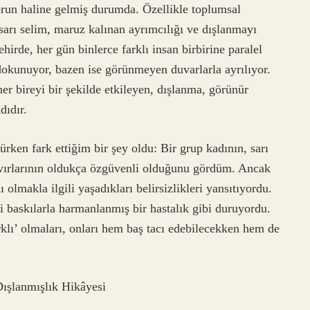
orun haline gelmiş durumda. Özellikle toplumsal
 sarı selim, maruz kalınan ayrımcılığı ve dışlanmayı
hirde, her gün binlerce farklı insan birbirine paralel
dokunuyor, bazen ise görünmeyen duvarlarla ayrılıyor.
er bireyi bir şekilde etkileyen, dışlanma, görünür
ıdır.
ürken fark ettiğim bir şey oldu: Bir grup kadının, sarı
 tavırlarının oldukça özgüvenli olduğunu gördüm. Ancak
olmakla ilgili yaşadıkları belirsizlikleri yansıtıyordu.
ği baskılarla harmanlanmış bir hastalık gibi duruyordu.
rklı’ olmaları, onları hem baş tacı edebilecekken hem de
Dışlanmışlık Hikâyesi