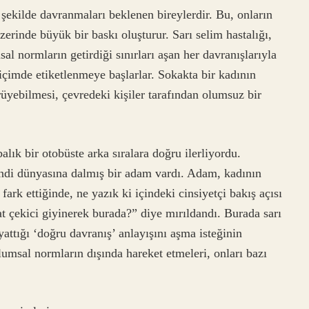
şekilde davranmaları beklenen bireylerdir. Bu, onların
üzerinde büyük bir baskı oluşturur. Sarı selim hastalığı,
l normların getirdiği sınırları aşan her davranışlarıyla
çimde etiketlenmeye başlarlar. Sokakta bir kadının
rüyebilmesi, çevredeki kişiler tarafından olumsuz bir
alık bir otobüste arka sıralara doğru ilerliyordu.
endi dünyasına dalmış bir adam vardı. Adam, kadının
 fark ettiğinde, ne yazık ki içindeki cinsiyetçi bakış açısı
t çekici giyinerek burada?” diye mırıldandı. Burada sarı
yattığı ‘doğru davranış’ anlayışını aşma isteğinin
lumsal normların dışında hareket etmeleri, onları bazı