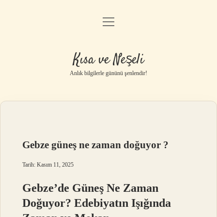
menüyü
Anasayfa
aç
Gizlilik Politikası
Kısa ve Neşeli
Yasal Uyarı
Anlık bilgilerle gününü şenlendir!
Hakkımızda
Gebze güneş ne zaman doğuyor ?
Tarih: Kasım 11, 2025
Gebze’de Güneş Ne Zaman
Doğuyor? Edebiyatın Işığında