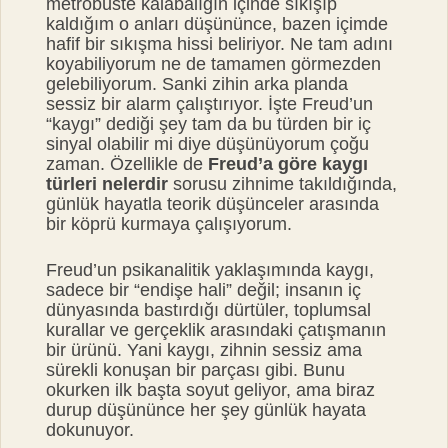
metrobüste kalabalığın içinde sıkışıp
kaldığım o anları düşününce, bazen içimde
hafif bir sıkışma hissi beliriyor. Ne tam adını
koyabiliyorum ne de tamamen görmezden
gelebiliyorum. Sanki zihin arka planda
sessiz bir alarm çalıştırıyor. İşte Freud’un
“kaygı” dediği şey tam da bu türden bir iç
sinyal olabilir mi diye düşünüyorum çoğu
zaman. Özellikle de
Freud’a göre kaygı
türleri nelerdir
sorusu zihnime takıldığında,
günlük hayatla teorik düşünceler arasında
bir köprü kurmaya çalışıyorum.
Freud’un psikanalitik yaklaşımında kaygı,
sadece bir “endişe hali” değil; insanın iç
dünyasında bastırdığı dürtüler, toplumsal
kurallar ve gerçeklik arasındaki çatışmanın
bir ürünü. Yani kaygı, zihnin sessiz ama
sürekli konuşan bir parçası gibi. Bunu
okurken ilk başta soyut geliyor, ama biraz
durup düşününce her şey günlük hayata
dokunuyor.