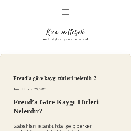
menüyü
Anasayfa
aç
Gizlilik Politikası
Kısa ve Neşeli
Yasal Uyarı
Anlık bilgilerle gününü şenlendir!
Hakkımızda
Freud’a göre kaygı türleri nelerdir ?
Tarih: Haziran 23, 2026
Freud’a Göre Kaygı Türleri
Nelerdir?
Sabahları İstanbul’da işe giderken