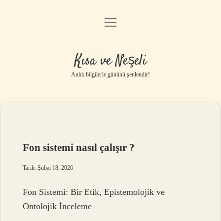
menüyü
Anasayfa
aç
Gizlilik Politikası
Kısa ve Neşeli
Yasal Uyarı
Anlık bilgilerle gününü şenlendir!
Hakkımızda
Fon sistemi nasıl çalışır ?
Tarih: Şubat 18, 2026
Fon Sistemi: Bir Etik, Epistemolojik ve
Ontolojik İnceleme