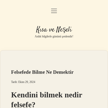
menüyü
Anasayfa
aç
Gizlilik Politikası
Kısa ve Neşeli
Yasal Uyarı
Anlık bilgilerle gününü şenlendir!
Hakkımızda
Felsefede Bilme Ne Demektir
Tarih: Ekim 29, 2024
Kendini bilmek nedir
felsefe?