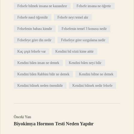
Felsefe bilmek insana ne kazandırır
Felsefe insana ne öğretir
Felsefe nasıl öğrenilir
Felsefe neyi temel alır
Felsefenin babası kimdir
Felsefenin temel 3 konusu nedir
Felsefeye göre din nedir
Felsefeye göre sorgulama nedir
Kaç çeşit felsefe var
Kendini bil sözü kime aittir
Kendini bilen insan ne demek
Kendini bilen neyi bilir
Kendini bilen Rabbini bilir ne demek
Kendini bilme ne demek
Kendini bilmek neden önemlidir
Kendini bilmek nedir felsefe
Önceki Yazı
Biyokimya Hormon Testi Neden Yapılır