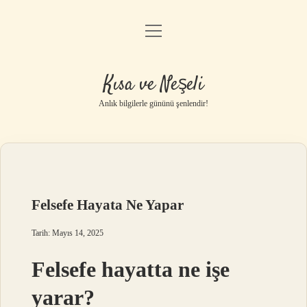
menüyü
Anasayfa
aç
Gizlilik Politikası
Kısa ve Neşeli
Yasal Uyarı
Anlık bilgilerle gününü şenlendir!
Hakkımızda
Felsefe Hayata Ne Yapar
Tarih: Mayıs 14, 2025
Felsefe hayatta ne işe
yarar?