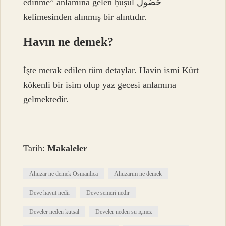
edinme” anlamına gelen ḥuṣūl حُصُول
kelimesinden alınmış bir alıntıdır.
Havın ne demek?
İşte merak edilen tüm detaylar. Havin ismi Kürt
kökenli bir isim olup yaz gecesi anlamına
gelmektedir.
Tarih:
Makaleler
Ahuzar ne demek Osmanlıca
Ahuzarım ne demek
Deve havut nedir
Deve semeri nedir
Develer neden kutsal
Develer neden su içmez