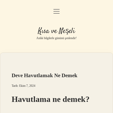
menüyü
Anasayfa
aç
Gizlilik Politikası
Kısa ve Neşeli
Yasal Uyarı
Anlık bilgilerle gününü şenlendir!
Hakkımızda
Deve Havutlamak Ne Demek
Tarih: Ekim 7, 2024
Havutlama ne demek?