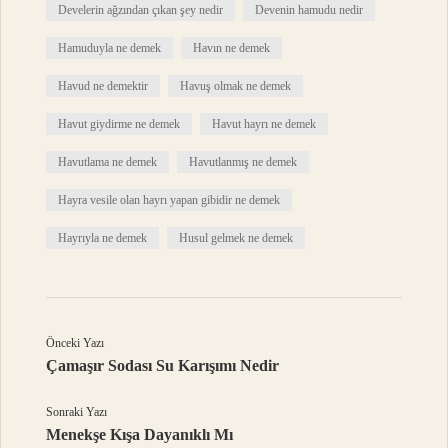
Develerin ağzından çıkan şey nedir
Devenin hamudu nedir
Hamuduyla ne demek
Havın ne demek
Havud ne demektir
Havuş olmak ne demek
Havut giydirme ne demek
Havut hayrı ne demek
Havutlama ne demek
Havutlanmış ne demek
Hayra vesile olan hayrı yapan gibidir ne demek
Hayrıyla ne demek
Husul gelmek ne demek
Önceki Yazı
Çamaşır Sodası Su Karışımı Nedir
Sonraki Yazı
Menekşe Kışa Dayanıklı Mı