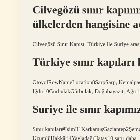
Cilvegözü sınır kapım
ülkelerden hangisine a
Cilvegözü Sınır Kapısı, Türkiye ile Suriye arası
Türkiye sınır kapıları 
OtoyolRowNameLocation8SarpSarp, Kemalpaşa,
Iğdır10GürbulakGürbulak, Doğubayazıt, Ağrı1
Suriye ile sınır kapımı
Sınır kapıları#İsimİl1KarkamışGaziantep2Şem
ÜzümlüHakkâri4YayladağıHatay10 satır daha