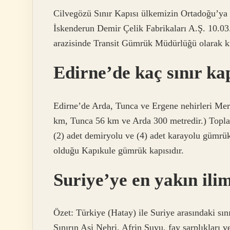
Cilvegözü Sınır Kapısı ülkemizin Ortadoğu’ya a
İskenderun Demir Çelik Fabrikaları A.Ş. 10.03
arazisinde Transit Gümrük Müdürlüğü olarak k
Edirne’de kaç sınır ka
Edirne’de Arda, Tunca ve Ergene nehirleri Me
km, Tunca 56 km ve Arda 300 metredir.) Topla
(2) adet demiryolu ve (4) adet karayolu gümrük
olduğu Kapıkule gümrük kapısıdır.
Suriye’ye en yakın ili
Özet: Türkiye (Hatay) ile Suriye arasındaki sını
Sınırın Asi Nehri, Afrin Suyu, fay sarplıkları 