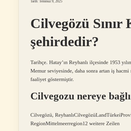
Tarih: Temmuz 9, 2025
Cilvegözü Sınır 
şehirdedir?
Tarihçe. Hatay’ın Reyhanlı ilçesinde 1953 yılı
Memur seviyesinde, daha sonra artan iş hacmi 
faaliyet göstermiştir.
Cilvegozu nereye bağl
Cilvegözü, ReyhanlıCilvegözüLandTürkeiProv
RegionMittelmeerregion12 weitere Zeilen