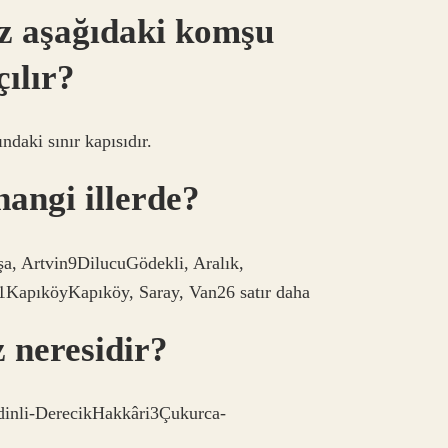
ız aşağıdaki komşu
çılır?
ndaki sınır kapısıdır.
hangi illerde?
 Artvin9DilucuGödekli, Aralık,
1KapıköyKapıköy, Saray, Van26 satır daha
z neresidir?
dinli-DerecikHakkâri3Çukurca-