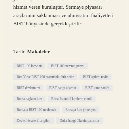
hizmet veren kuruluştur. Sermaye piyasası
araçlarının saklanması ve alım/satım faaliyetleri
BIST bünyesinde gerçekleştirilir.
Tarih:
Makaleler
BIST 100 kime ait
BIST 100 nerenin parası
Bist 30 ve BIST 100 arasındaki fark nedir
BİST açılımı nedir
BİST devletin mi
BİST hangi ülkenin
BİST kime satıldı
Borsa başkanı kim
Borsa İstanbul kimlerin elinde
Borsada BIST 100 ne demek
Borsayı kim yönetiyor
Devlet hisseleri hangileri
Dolar hangi ülkenin parasıdır