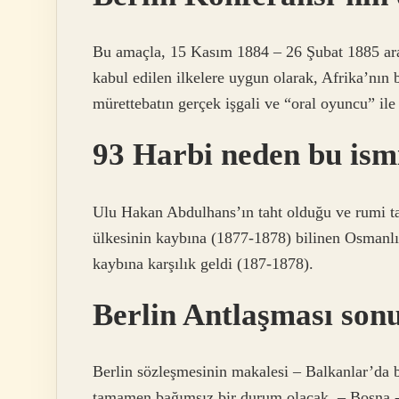
Bu amaçla, 15 Kasım 1884 – 26 Şubat 1885 aras
kabul edilen ilkelere uygun olarak, Afrika’nın b
mürettebatın gerçek işgali ve “oral oyuncu” ile d
93 Harbi neden bu ismi
Ulu Hakan Abdulhans’ın taht olduğu ve rumi 
ülkesinin kaybına (1877-1878) bilinen Osmanl
kaybına karşılık geldi (187-1878).
Berlin Antlaşması sonu
Berlin sözleşmesinin makalesi – Balkanlar’da 
tamamen bağımsız bir durum olacak. – Bosna -H