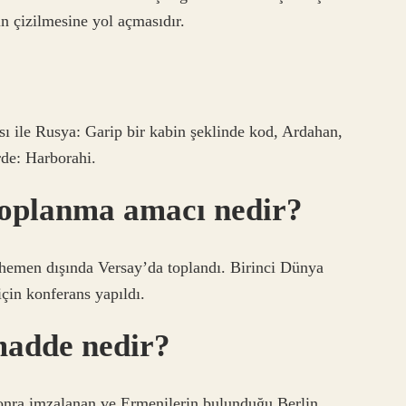
n çizilmesine yol açmasıdır.
ı ile Rusya: Garip bir kabin şeklinde kod, Ardahan,
de: Harborahi.
toplanma amacı nedir?
 hemen dışında Versay’da toplandı. Birinci Dünya
için konferans yapıldı.
madde nedir?
nra imzalanan ve Ermenilerin bulunduğu Berlin