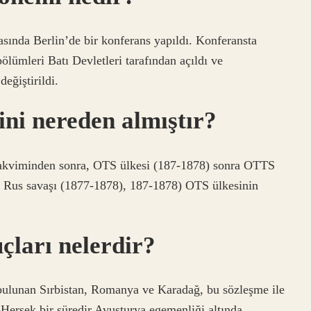
ında Berlin’de bir konferans yapıldı. Konferansta
ölümleri Batı Devletleri tarafından açıldı ve
eğiştirildi.
ni nereden almıştır?
takviminden sonra, OTS ülkesi (187-1878) sonra OTTS
ı Rus savaşı (1877-1878), 187-1878) OTS ülkesinin
çları nelerdir?
bulunan Sırbistan, Romanya ve Karadağ, bu sözleşme ile
ersek bir süredir Avusturya egemenliği altında