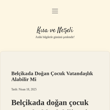
menüyü
Anasayfa
aç
Gizlilik Politikası
Kısa ve Neşeli
Yasal Uyarı
Anlık bilgilerle gününü şenlendir!
Hakkımızda
Belçikada Doğan Çocuk Vatandaşlık
Alabilir Mi
Tarih: Nisan 18, 2025
Belçikada doğan çocuk