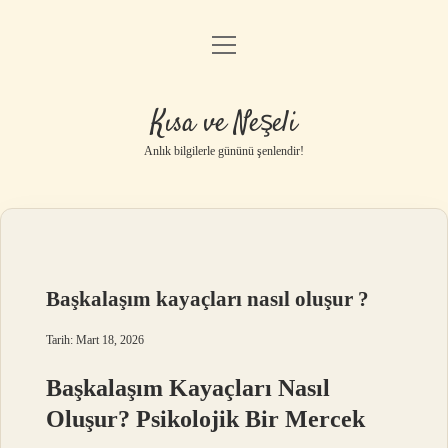
menüyü
Anasayfa
aç
Gizlilik Politikası
Kısa ve Neşeli
Yasal Uyarı
Anlık bilgilerle gününü şenlendir!
Hakkımızda
Başkalaşım kayaçları nasıl oluşur ?
Tarih: Mart 18, 2026
Başkalaşım Kayaçları Nasıl
Oluşur? Psikolojik Bir Mercek