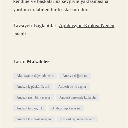
kendine ve başkalarına sevgiyle yaklaşmasına
yardımcı olabilen bir kristal türüdür.
Tavsiyeli Bağlantılar:
Aplikasyon Krokisi Neden
Istenir
Tarih:
Makaleler
Akik taşının diğer adı nedir
Andezit değerli mi
Andezit iç püskürük mü
Andezit ile ne yapılır
Andezit nasıl bir kayaçtır
Andezit nerelerde kullanılır
Andezit taşı kaç TL
Andezit taşı kayar mı
Andezit taşı nasıl anlaşılır
Andezit taşı neye iyi gelir