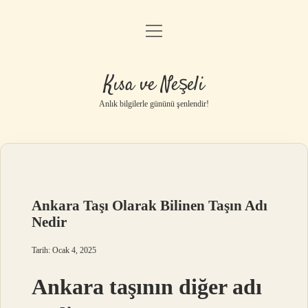
menüyü
Anasayfa
aç
Gizlilik Politikası
Kısa ve Neşeli
Yasal Uyarı
Anlık bilgilerle gününü şenlendir!
Hakkımızda
Ankara Taşı Olarak Bilinen Taşın Adı
Nedir
Tarih: Ocak 4, 2025
Ankara taşının diğer adı