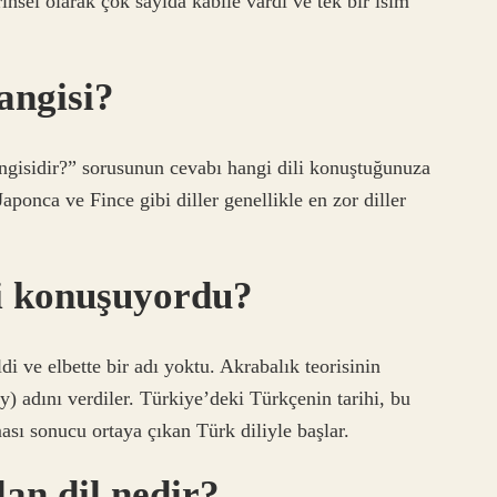
rihsel olarak çok sayıda kabile vardı ve tek bir isim
angisi?
angisidir?” sorusunun cevabı hangi dili konuştuğunuza
aponca ve Fince gibi diller genellikle en zor diller
li konuşuyordu?
di ve elbette bir adı yoktu. Akrabalık teorisinin
ay) adını verdiler. Türkiye’deki Türkçenin tarihi, bu
ası sonucu ortaya çıkan Türk diliyle başlar.
an dil nedir?