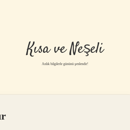
Kısa ve Neşeli
Anlık bilgilerle gününü şenlendir!
ır