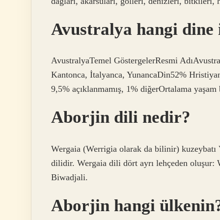
dağları, akarsuları, gölleri, denizleri, bitkileri,
Avustralya hangi dine
AvustralyaTemel GöstergelerResmi AdıAvustral
Kantonca, İtalyanca, YunancaDin52% Hristiya
9,5% açıklanmamış, 1% diğerOrtalama yaşam be
Aborjin dili nedir?
Wergaia (Werrigia olarak da bilinir) kuzeybatı
dilidir. Wergaia dili dört ayrı lehçeden oluşur
Biwadjali.
Aborjin hangi ülkenin