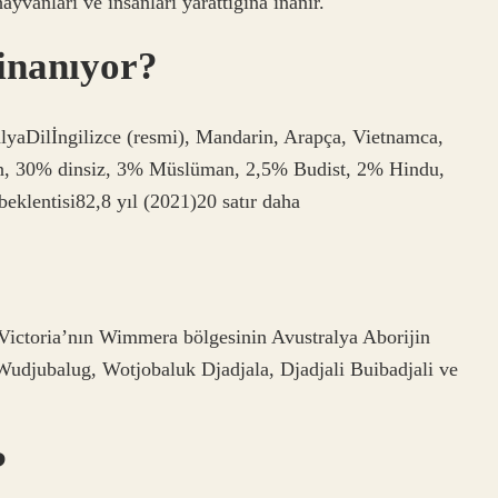
 hayvanları ve insanları yarattığına inanır.
 inanıyor?
yaDilİngilizce (resmi), Mandarin, Arapça, Vietnamca,
n, 30% dinsiz, 3% Müslüman, 2,5% Budist, 2% Hindu,
klentisi82,8 yıl (2021)20 satır daha
 Victoria’nın Wimmera bölgesinin Avustralya Aborijin
: Wudjubalug, Wotjobaluk Djadjala, Djadjali Buibadjali ve
?