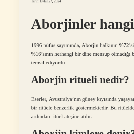
Tarih: Eylül 27, 2024
Aborjinler hang
1996 nüfus sayımında, Aborjin halkının %72’sini
%16’sının herhangi bir dine mensup olmadığı b
temsil ediyordu.
Aborjin ritueli nedir?
Eserler, Avustralya’nın güney kıyısında yaşaya
bir ritüele benzerlik göstermektedir. Bu ritüel
ardından ritüel ateşine atılır.
Aborjin kimlere denir