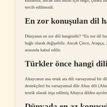
kullanılır, ancak tüm nüfus için değil, çünkü ta
tercih edilmezdi.
En zor konuşulan dil h
Dünyanın en zor dili hangisidir? “En zor dil h
bağlı olarak değişebilir. Ancak Çince, Arapça, J
arasında kabul edilir.
Türkler önce hangi di
Altaycanın ana ortak ata dili varsayımsal bir dil
destekçileri bu varsayımsal dile Altay dili (Alt
teorik olarak inşa edilmiş Altayca dilden ayrılm
Dünyada en az konuşul