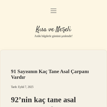
menüyü
Anasayfa
aç
Gizlilik Politikası
Kısa ve Neşeli
Yasal Uyarı
Anlık bilgilerle gününü şenlendir!
Hakkımızda
91 Sayısının Kaç Tane Asal Çarpanı
Vardır
Tarih: Eylül 7, 2025
92’nin kaç tane asal