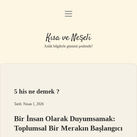
menüyü
Anasayfa
aç
Gizlilik Politikası
Kısa ve Neşeli
Yasal Uyarı
Anlık bilgilerle gününü şenlendir!
Hakkımızda
5 his ne demek ?
Tarih: Nisan 1, 2026
Bir İnsan Olarak Duyumsamak:
Toplumsal Bir Merakın Başlangıcı