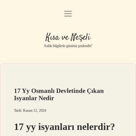
menüyü
Anasayfa
aç
Gizlilik Politikası
Kısa ve Neşeli
Yasal Uyarı
Anlık bilgilerle gününü şenlendir!
Hakkımızda
17 Yy Osmanlı Devletinde Çıkan
Isyanlar Nedir
Tarih: Kasım 12, 2024
17 yy isyanları nelerdir?