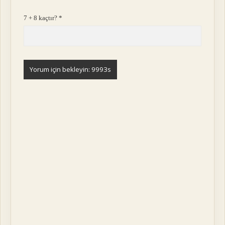
7 + 8 kaçtır?
*