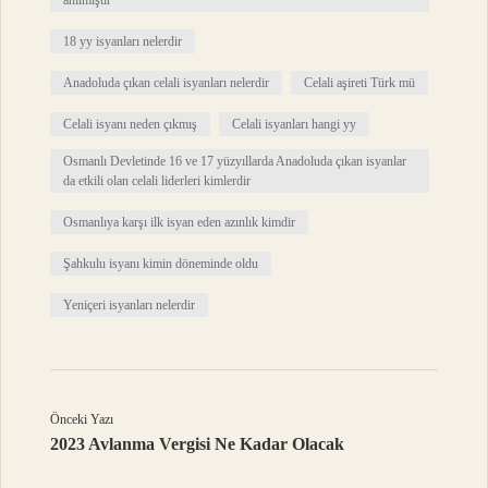
anılmıştır
18 yy isyanları nelerdir
Anadoluda çıkan celali isyanları nelerdir
Celali aşireti Türk mü
Celali isyanı neden çıkmış
Celali isyanları hangi yy
Osmanlı Devletinde 16 ve 17 yüzyıllarda Anadoluda çıkan isyanlar
da etkili olan celali liderleri kimlerdir
Osmanlıya karşı ilk isyan eden azınlık kimdir
Şahkulu isyanı kimin döneminde oldu
Yeniçeri isyanları nelerdir
Önceki Yazı
2023 Avlanma Vergisi Ne Kadar Olacak