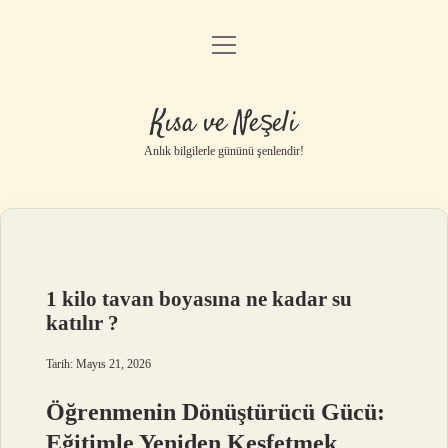
menüyü
Anasayfa
aç
Gizlilik Politikası
Kısa ve Neşeli
Yasal Uyarı
Anlık bilgilerle gününü şenlendir!
Hakkımızda
1 kilo tavan boyasına ne kadar su
katılır ?
Tarih: Mayıs 21, 2026
Öğrenmenin Dönüştürücü Gücü:
Eğitimle Yeniden Keşfetmek