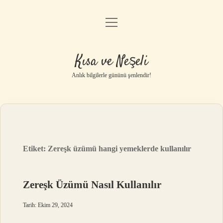
menüyü
Anasayfa
aç
Gizlilik Politikası
Kısa ve Neşeli
Yasal Uyarı
Anlık bilgilerle gününü şenlendir!
Hakkımızda
Etiket:
Zereşk üzümü hangi yemeklerde kullanılır
Zereşk Üzümü Nasıl Kullanılır
Tarih: Ekim 29, 2024