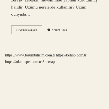
zereşk, zereşkin mevsiminde yapılan kurutulmuş
halidir. Üzümü nerelerde kullanılır? Üzüm,
dünyada…
Zereşk
Devamını okuyun
Yorum Bırak
Üzümü
Nasıl
Kullanılır
https://www.forumbilisim.com.tr
https://belino.com.tr
https://atlantispet.com.tr
Sitemap