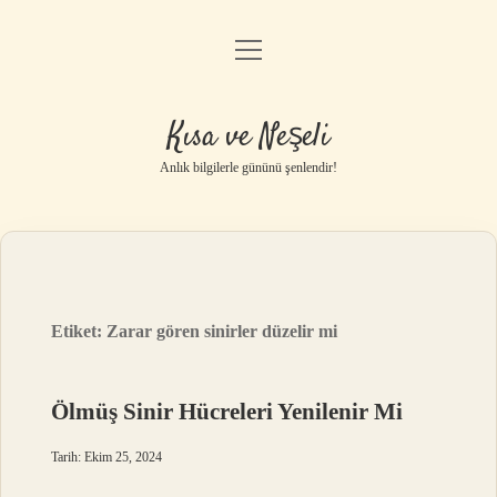
menüyü
Anasayfa
aç
Gizlilik Politikası
Kısa ve Neşeli
Yasal Uyarı
Anlık bilgilerle gününü şenlendir!
Hakkımızda
Etiket:
Zarar gören sinirler düzelir mi
Ölmüş Sinir Hücreleri Yenilenir Mi
Tarih: Ekim 25, 2024