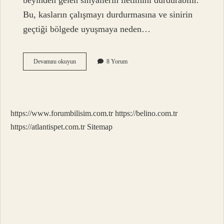
beyinden gelen sinyallerin iletimini durdurabilir.
Bu, kasların çalışmayı durdurmasına ve sinirin
geçtiği bölgede uyuşmaya neden…
Ölmüş
Devamını okuyun
8 Yorum
Sinir
Hücreleri
Yenilenir
Mi
https://www.forumbilisim.com.tr
https://belino.com.tr
https://atlantispet.com.tr
Sitemap