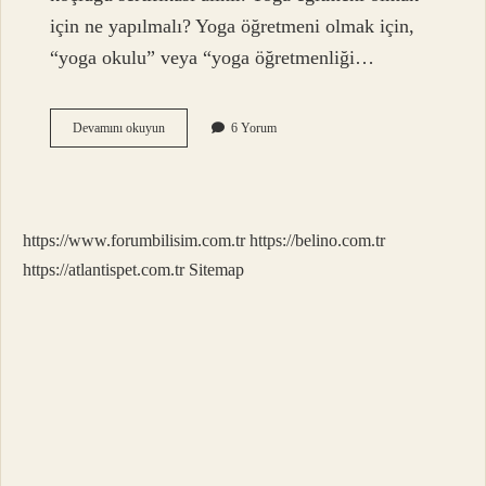
için ne yapılmalı? Yoga öğretmeni olmak için,
“yoga okulu” veya “yoga öğretmenliği…
Yoga
Devamını okuyun
6 Yorum
Eğitmenlik
Sertifikası
Nereden
Alınır
https://www.forumbilisim.com.tr
https://belino.com.tr
https://atlantispet.com.tr
Sitemap