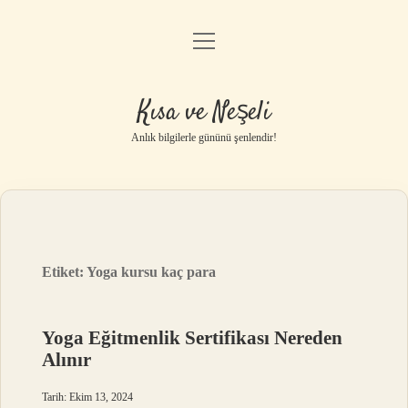
menüyü
Anasayfa
aç
Gizlilik Politikası
Kısa ve Neşeli
Yasal Uyarı
Anlık bilgilerle gününü şenlendir!
Hakkımızda
Etiket:
Yoga kursu kaç para
Yoga Eğitmenlik Sertifikası Nereden
Alınır
Tarih: Ekim 13, 2024