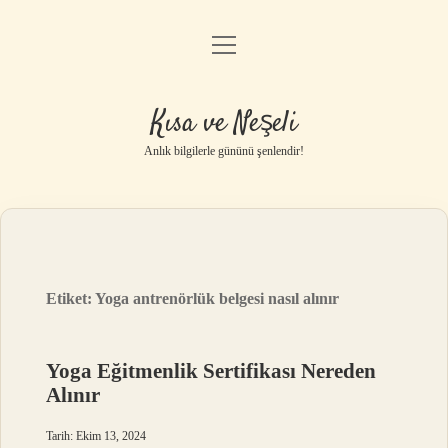
menüyü
Anasayfa
aç
Gizlilik Politikası
Kısa ve Neşeli
Yasal Uyarı
Anlık bilgilerle gününü şenlendir!
Hakkımızda
Etiket:
Yoga antrenörlük belgesi nasıl alınır
Yoga Eğitmenlik Sertifikası Nereden
Alınır
Tarih: Ekim 13, 2024