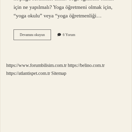
için ne yapılmalı? Yoga öğretmeni olmak için,
“yoga okulu” veya “yoga öğretmenliği…
Yoga
Devamını okuyun
6 Yorum
Eğitmenlik
Sertifikası
Nereden
Alınır
https://www.forumbilisim.com.tr
https://belino.com.tr
https://atlantispet.com.tr
Sitemap