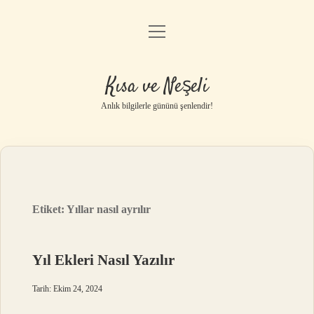
menüyü
Anasayfa
aç
Gizlilik Politikası
Kısa ve Neşeli
Yasal Uyarı
Anlık bilgilerle gününü şenlendir!
Hakkımızda
Etiket:
Yıllar nasıl ayrılır
Yıl Ekleri Nasıl Yazılır
Tarih: Ekim 24, 2024