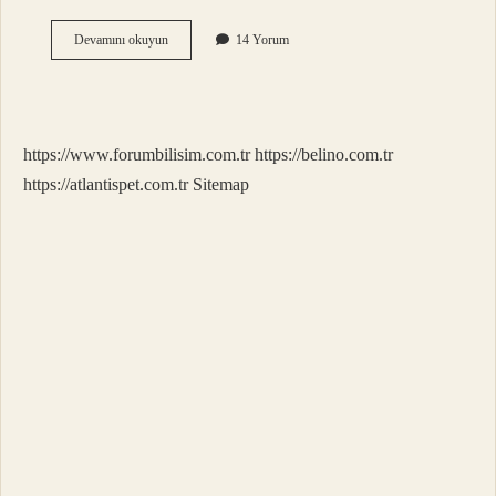
Yıl
Devamını okuyun
14 Yorum
Ekleri
Nasıl
Yazılır
https://www.forumbilisim.com.tr
https://belino.com.tr
https://atlantispet.com.tr
Sitemap