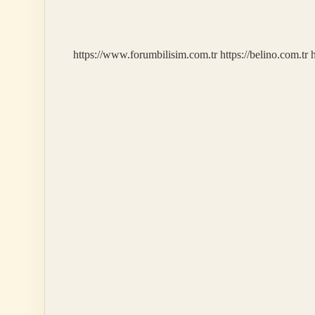
Biçimlendirme
Ne
Demek
https://www.forumbilisim.com.tr
https://belino.com.tr
h