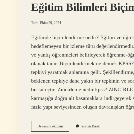
Eğitim Bilimleri Biç
Tarih: Ekim 29, 2024
Eğitimde biçimlendirme nedir? Eğitim ve öğret
hedeflemeyen bir izleme türü değerlendirmedir.
ve yanlış öğrenmeleri belirleyerek öğrenme-öğr
olanak tanır. Biçimlendirmek ne demek KPSS? Şe
tepkiyi yaratmak anlamına gelir. Şekillendirme
beklenen tepkiye daha yakın bir tepkinin ve so
bir süreçtir. Zincirleme nedir kpss? ZİNCİRLE
karmaşığa doğru alt basamaklara indirgeyerek ve
fazla yapı seviyesinden oluşan davranışları öğr
Eğitim
Devamını okuyun
Yorum Bırak
Bilimleri