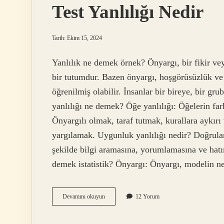
Test Yanlılığı Nedir
Tarih: Ekim 15, 2024
Yanlılık ne demek örnek? Önyargı, bir fikir ve
bir tutumdur. Bazen önyargı, hoşgörüsüzlük ve ad
öğrenilmiş olabilir. İnsanlar bir bireye, bir gru
yanlılığı ne demek? Öğe yanlılığı: Öğelerin fark
Önyargılı olmak, taraf tutmak, kurallara aykır
yargılamak. Uygunluk yanlılığı nedir? Doğrulam
şekilde bilgi aramasına, yorumlamasına ve hatır
demek istatistik? Önyargı: Önyargı, modelin n
Test
Devamını okuyun
12 Yorum
Yanlılığı
Nedir