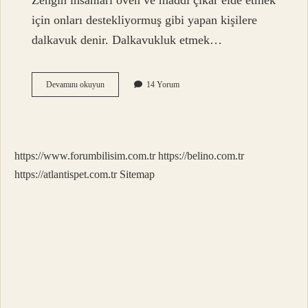
Zengin insanları öven ve maddi çıkar elde etmek
için onları destekliyormuş gibi yapan kişilere
dalkavuk denir. Dalkavukluk etmek…
Dalkavuk
Devamını okuyun
14 Yorum
Kime
Denir
https://www.forumbilisim.com.tr
https://belino.com.tr
https://atlantispet.com.tr
Sitemap