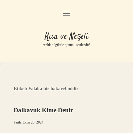
menüyü
Anasayfa
aç
Gizlilik Politikası
Kısa ve Neşeli
Yasal Uyarı
Anlık bilgilerle gününü şenlendir!
Hakkımızda
Etiket:
Yalaka bir hakaret midir
Dalkavuk Kime Denir
Tarih: Ekim 25, 2024