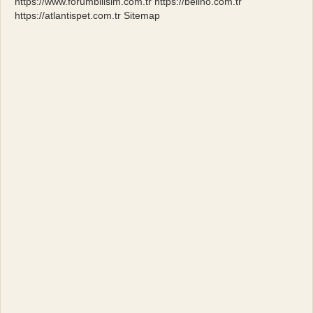
https://www.forumbilisim.com.tr
https://belino.com.tr
https://atlantispet.com.tr
Sitemap