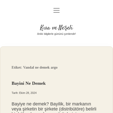
menüyü
Anasayfa
aç
Gizlilik Politikası
Kısa ve Neşeli
Yasal Uyarı
Anlık bilgilerle gününü şenlendir!
Hakkımızda
Etiket:
Vandal ne demek argo
Bayini Ne Demek
Tarih: Ekim 28, 2024
Bayiye ne demek? Bayilik, bir markanın
veya şirketin bir şirkete (distribütöre) belirli