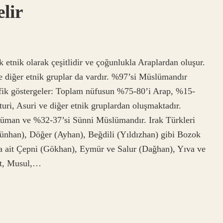
lir
k etnik olarak çeşitlidir ve çoğunlukla Araplardan oluşur.
e diğer etnik gruplar da vardır. %97’si Müslümandır
afik göstergeler: Toplam nüfusun %75-80’i Arap, %15-
uri, Asuri ve diğer etnik gruplardan oluşmaktadır.
man ve %32-37’si Sünni Müslümandır. Irak Türkleri
Günhan), Döğer (Ayhan), Beğdili (Yıldızhan) gibi Bozok
na ait Çepni (Gökhan), Eymür ve Salur (Dağhan), Yıva ve
at, Musul,…