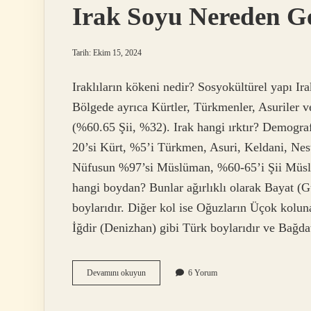
Irak Soyu Nereden Ge
Tarih: Ekim 15, 2024
Iraklıların kökeni nedir? Sosyokültürel yapı Ira
Bölgede ayrıca Kürtler, Türkmenler, Asuriler v
(%60.65 Şii, %32). Irak hangi ırktır? Demogr
20’si Kürt, %5’i Türkmen, Asuri, Keldani, Nest
Nüfusun %97’si Müslüman, %60-65’i Şii Müslü
hangi boydan? Bunlar ağırlıklı olarak Bayat (
boylarıdır. Diğer kol ise Oğuzların Üçok kolu
İğdir (Denizhan) gibi Türk boylarıdır ve Bağd
Irak
Devamını okuyun
6 Yorum
Soyu
Nereden
Gelir