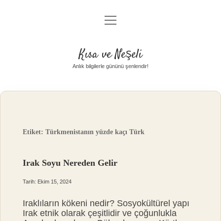
menüyü
Anasayfa
aç
Gizlilik Politikası
Kısa ve Neşeli
Yasal Uyarı
Anlık bilgilerle gününü şenlendir!
Hakkımızda
Etiket:
Türkmenistanın yüzde kaçı Türk
Irak Soyu Nereden Gelir
Tarih: Ekim 15, 2024
Iraklıların kökeni nedir? Sosyokültürel yapı
Irak etnik olarak çeşitlidir ve çoğunlukla