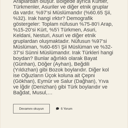
Araplardan oluşur. Bölgede ayrıca Kürtler,
Türkmenler, Asuriler ve diğer etnik gruplar
da vardır. %97’si Müslümandır (%60.65 Şii,
%32). Irak hangi ırktır? Demografik
göstergeler: Toplam nüfusun %75-80’i Arap,
%15-20’si Kürt, %5’i Türkmen, Asuri,
Keldani, Nesturi, Asuri ve diğer etnik
gruplardan oluşmaktadır. Nüfusun %97’si
Müslüman, %60-65’i Şii Müslüman ve %32-
37’si Sünni Müslümandır. Irak Türkleri hangi
boydan? Bunlar ağırlıklı olarak Bayat
(Günhan), Döğer (Ayhan), Beğdili
(Yıldızhan) gibi Bozok boylarıdır. Diğer kol
ise Oğuzların Üçok koluna ait Çepni
(Gökhan), Eymür ve Salur (Dağhan), Yıva
ve İğdir (Denizhan) gibi Türk boylarıdır ve
Bağdat, Musul,…
Irak
Devamını okuyun
6 Yorum
Soyu
Nereden
Gelir