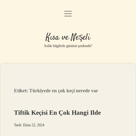
menüyü
Anasayfa
aç
Gizlilik Politikası
Kısa ve Neşeli
Yasal Uyarı
Anlık bilgilerle gününü şenlendir!
Hakkımızda
Etiket:
Türkiyede en çok keçi nerede var
Tiftik Keçisi En Çok Hangi Ilde
Tarih: Ekim 22, 2024