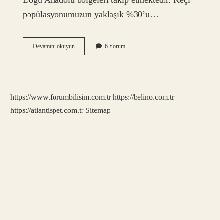
Doğu Anadolu bölgeleri takip etmektedir. Keçi
popülasyonumuzun yaklaşık %30’u…
Tiftik
Devamını okuyun
6 Yorum
Keçisi
En
Çok
Hangi
Ilde
https://www.forumbilisim.com.tr
https://belino.com.tr
https://atlantispet.com.tr
Sitemap