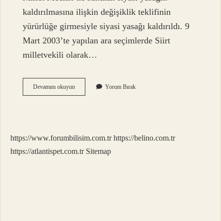
kaldırılmasına ilişkin değişiklik teklifinin
yürürlüğe girmesiyle siyasi yasağı kaldırıldı. 9
Mart 2003’te yapılan ara seçimlerde Siirt
milletvekili olarak…
Tayyip
Devamını okuyun
Yorum Bırak
Erdoğan
Hükûmeti
Kimden
Devraldı
https://www.forumbilisim.com.tr
https://belino.com.tr
https://atlantispet.com.tr
Sitemap