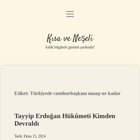
menüyü
Anasayfa
aç
Gizlilik Politikası
Kısa ve Neşeli
Yasal Uyarı
Anlık bilgilerle gününü şenlendir!
Hakkımızda
Etiket:
Türkiyede cumhurbaşkanı maaşı ne kadar
Tayyip Erdoğan Hükûmeti Kimden
Devraldı
Tarih: Ekim 15, 2024