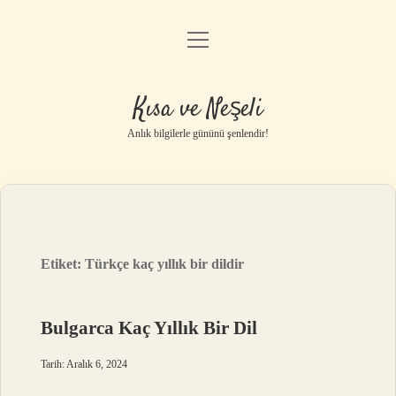
menüyü
Anasayfa
aç
Gizlilik Politikası
Kısa ve Neşeli
Yasal Uyarı
Anlık bilgilerle gününü şenlendir!
Hakkımızda
Etiket:
Türkçe kaç yıllık bir dildir
Bulgarca Kaç Yıllık Bir Dil
Tarih: Aralık 6, 2024