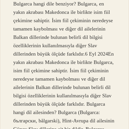
Bulgarca hangi dile benziyor? Bulgarca, en
yakın akrabası Makedonca ile birlikte isim fiil
çekimine sahiptir. İsim fiil çekiminin neredeyse
tamamen kaybolması ve diğer dil ailelerinin
Balkan dillerinde bulunan belirli dil bilgisi
özelliklerinin kullanılmasıyla diğer Slav
dillerinden büyük ölçüde farklıdır.6 Eyl 2024En
yakın akrabası Makedonca ile birlikte Bulgarca,
isim fiil çekimine sahiptir. İsim fiil çekiminin
neredeyse tamamen kaybolması ve diğer dil
ailelerinin Balkan dillerinde bulunan belirli dil
bilgisi özelliklerinin kullanılmasıyla diğer Slav
dillerinden büyük ölçüde farklıdır. Bulgarca
hangi dil ailesinden? Bulgarca (Bulgarca:
български, bălgarski), Hint-Avrupa dil ailesinin