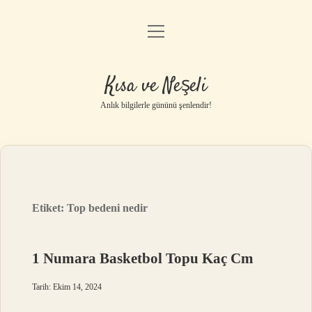
menüyü
Anasayfa
aç
Gizlilik Politikası
Kısa ve Neşeli
Yasal Uyarı
Anlık bilgilerle gününü şenlendir!
Hakkımızda
Etiket:
Top bedeni nedir
1 Numara Basketbol Topu Kaç Cm
Tarih: Ekim 14, 2024