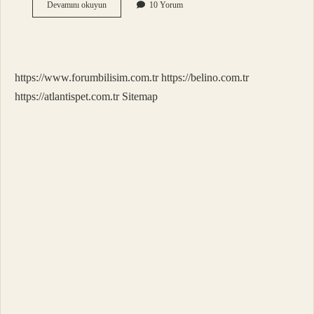
1
Devamını okuyun
10 Yorum
Numara
Basketbol
Topu
Kaç
Cm
https://www.forumbilisim.com.tr
https://belino.com.tr
https://atlantispet.com.tr
Sitemap