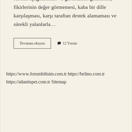
fikirlerinin değer görmemesi, kaba bir dille
karşılaşması, karşı taraftan destek alamaması ve
sürekli yalanlarla…
Bir
Devamını okuyun
12 Yorum
Insanın
Toksik
Olduğunu
Nasıl
Anlarız
https://www.forumbilisim.com.tr
https://belino.com.tr
https://atlantispet.com.tr
Sitemap