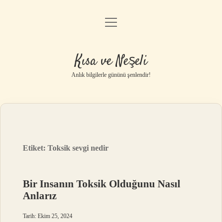
menüyü
Anasayfa
aç
Gizlilik Politikası
Kısa ve Neşeli
Yasal Uyarı
Anlık bilgilerle gününü şenlendir!
Hakkımızda
Etiket:
Toksik sevgi nedir
Bir Insanın Toksik Olduğunu Nasıl
Anlarız
Tarih: Ekim 25, 2024