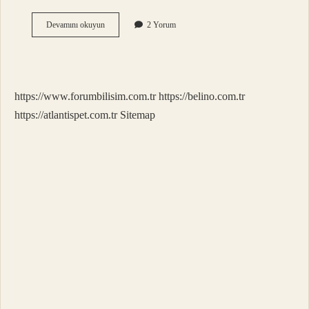
Kamyon
Devamını okuyun
2 Yorum
Hangi
Sınıf
Araç
https://www.forumbilisim.com.tr
https://belino.com.tr
https://atlantispet.com.tr
Sitemap