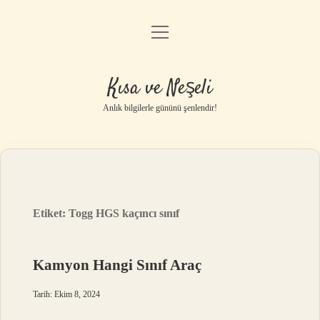
menüyü
Anasayfa
aç
Gizlilik Politikası
Kısa ve Neşeli
Yasal Uyarı
Anlık bilgilerle gününü şenlendir!
Hakkımızda
Etiket:
Togg HGS kaçıncı sınıf
Kamyon Hangi Sınıf Araç
Tarih: Ekim 8, 2024