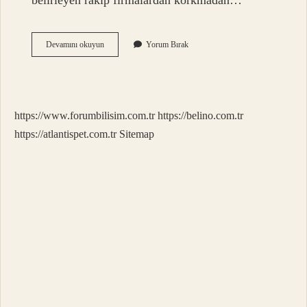
belirleyen rakip firmalardan korkmadan…
Doğal
Devamını okuyun
Yorum Bırak
Tekel
Durumu
Nedir
https://www.forumbilisim.com.tr
https://belino.com.tr
https://atlantispet.com.tr
Sitemap