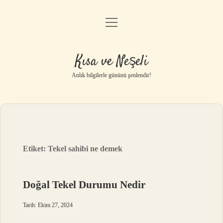
menüyü
Anasayfa
aç
Gizlilik Politikası
Kısa ve Neşeli
Yasal Uyarı
Anlık bilgilerle gününü şenlendir!
Hakkımızda
Etiket:
Tekel sahibi ne demek
Doğal Tekel Durumu Nedir
Tarih: Ekim 27, 2024