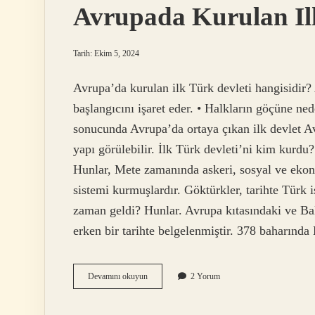
Avrupada Kurulan Il
Tarih: Ekim 5, 2024
Avrupa’da kurulan ilk Türk devleti hangisidir?
başlangıcını işaret eder. • Halkların göçüne n
sonucunda Avrupa’da ortaya çıkan ilk devlet Av
yapı görülebilir. İlk Türk devleti’ni kim kurdu?
Hunlar, Mete zamanında askeri, sosyal ve ekon
sistemi kurmuşlardır. Göktürkler, tarihte Türk i
zaman geldi? Hunlar. Avrupa kıtasındaki ve Bal
erken bir tarihte belgelenmiştir. 378 baharınd
Avrupada
Devamını okuyun
2 Yorum
Kurulan
Ilk
Türk