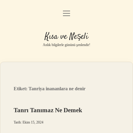
menüyü
Anasayfa
aç
Gizlilik Politikası
Kısa ve Neşeli
Yasal Uyarı
Anlık bilgilerle gününü şenlendir!
Hakkımızda
Etiket:
Tanriya inananlara ne denir
Tanrı Tanımaz Ne Demek
Tarih: Ekim 15, 2024