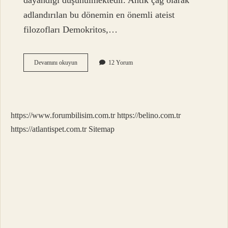
dayandığı düşünülmektedir. Antik çağ olarak
adlandırılan bu dönemin en önemli ateist
filozofları Demokritos,…
Tanrı
Devamını okuyun
12 Yorum
Tanımaz
Ne
Demek
https://www.forumbilisim.com.tr
https://belino.com.tr
https://atlantispet.com.tr
Sitemap