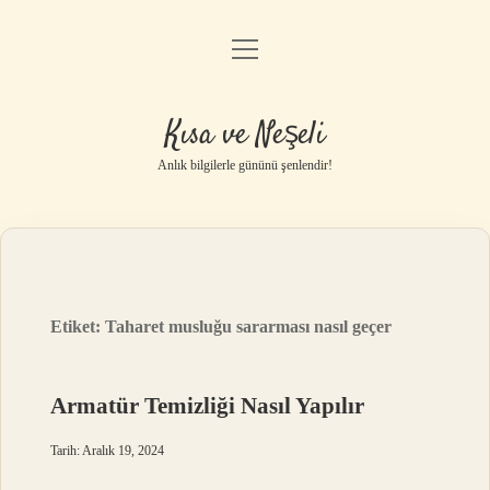
menüyü
Anasayfa
aç
Gizlilik Politikası
Kısa ve Neşeli
Yasal Uyarı
Anlık bilgilerle gününü şenlendir!
Hakkımızda
Etiket:
Taharet musluğu sararması nasıl geçer
Armatür Temizliği Nasıl Yapılır
Tarih: Aralık 19, 2024