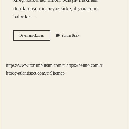
kireç, karbonat, limon, bulaşık makinesi
durulaması, un, beyaz sirke, diş macunu,
balonlar…
Armatür
Devamını okuyun
Yorum Bırak
Temizliği
Nasıl
Yapılır
https://www.forumbilisim.com.tr
https://belino.com.tr
https://atlantispet.com.tr
Sitemap