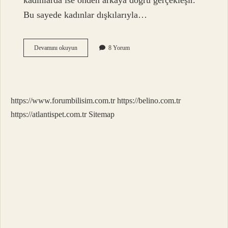
kadınlarda ise önden arkaya doğru gerçekleşir.
Bu sayede kadınlar dışkılarıyla…
Alafranga
Devamını okuyun
8 Yorum
Tuvalette
Taharet
Caiz
Mi
https://www.forumbilisim.com.tr
https://belino.com.tr
https://atlantispet.com.tr
Sitemap