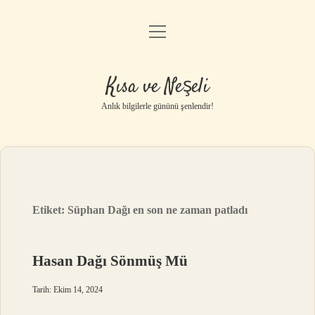
menüyü
Anasayfa
aç
Gizlilik Politikası
Kısa ve Neşeli
Yasal Uyarı
Anlık bilgilerle gününü şenlendir!
Hakkımızda
Etiket:
Süphan Dağı en son ne zaman patladı
Hasan Dağı Sönmüş Mü
Tarih: Ekim 14, 2024