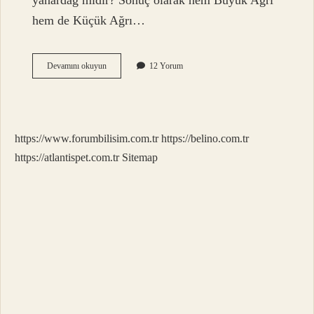
yanardağ mıdır? Sonuç olarak hem Büyük Ağrı
hem de Küçük Ağrı…
Hasan
Devamını okuyun
12 Yorum
Dağı
Sönmüş
Mü
https://www.forumbilisim.com.tr
https://belino.com.tr
https://atlantispet.com.tr
Sitemap