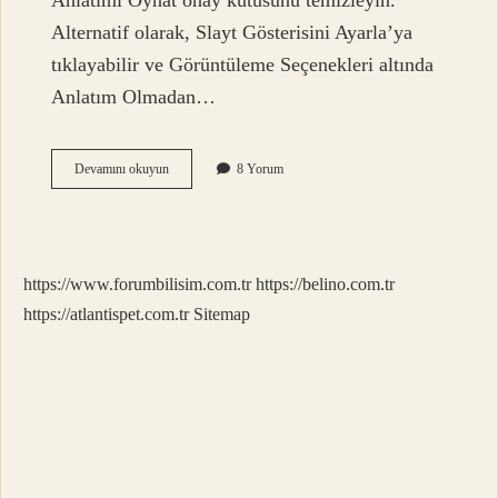
Anlatımı Oynat onay kutusunu temizleyin.
Alternatif olarak, Slayt Gösterisini Ayarla’ya
tıklayabilir ve Görüntüleme Seçenekleri altında
Anlatım Olmadan…
Sunum
Devamını okuyun
8 Yorum
Kapanışı
Nasıl
Olmalı
https://www.forumbilisim.com.tr
https://belino.com.tr
https://atlantispet.com.tr
Sitemap