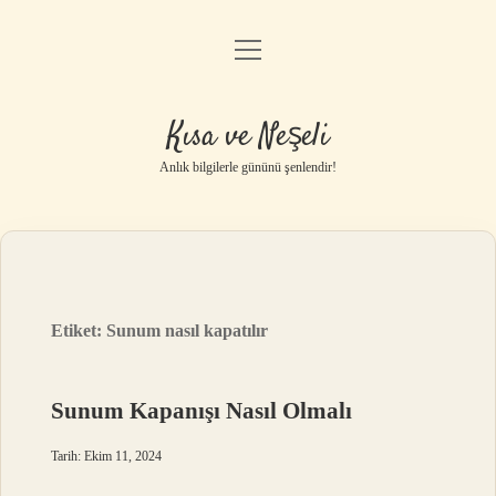
menüyü
Anasayfa
aç
Gizlilik Politikası
Kısa ve Neşeli
Yasal Uyarı
Anlık bilgilerle gününü şenlendir!
Hakkımızda
Etiket:
Sunum nasıl kapatılır
Sunum Kapanışı Nasıl Olmalı
Tarih: Ekim 11, 2024