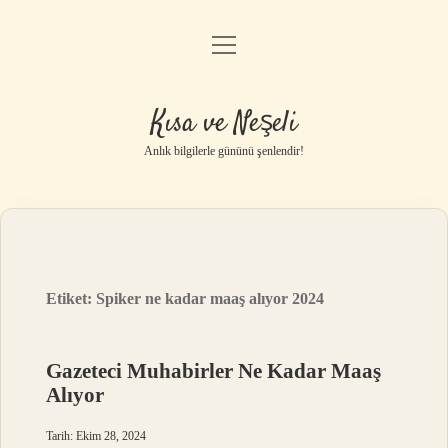
menüyü
Anasayfa
aç
Gizlilik Politikası
Kısa ve Neşeli
Yasal Uyarı
Anlık bilgilerle gününü şenlendir!
Hakkımızda
Etiket:
Spiker ne kadar maaş alıyor 2024
Gazeteci Muhabirler Ne Kadar Maaş
Alıyor
Tarih: Ekim 28, 2024