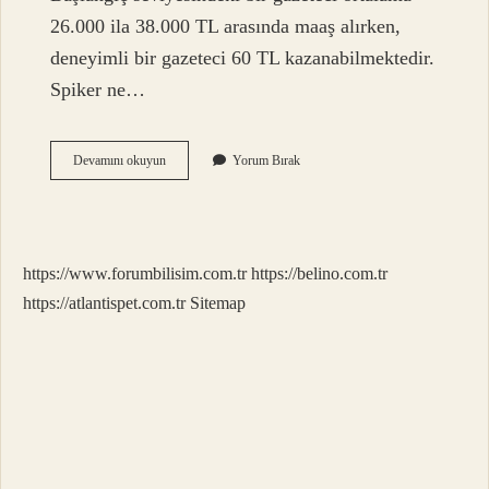
26.000 ila 38.000 TL arasında maaş alırken,
deneyimli bir gazeteci 60 TL kazanabilmektedir.
Spiker ne…
Gazeteci
Devamını okuyun
Yorum Bırak
Muhabirler
Ne
Kadar
Maaş
Alıyor
https://www.forumbilisim.com.tr
https://belino.com.tr
https://atlantispet.com.tr
Sitemap