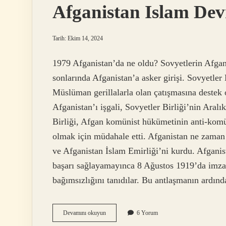
Afganistan Islam De
Tarih: Ekim 14, 2024
1979 Afganistan’da ne oldu? Sovyetlerin Afganis
sonlarında Afganistan’a asker girişi. Sovyetle
Müslüman gerillalarla olan çatışmasına destek 
Afganistan’ı işgali, Sovyetler Birliği’nin Aralı
Birliği, Afgan komünist hükümetinin anti-komü
olmak için müdahale etti. Afganistan ne zaman ş
ve Afganistan İslam Emirliği’ni kurdu. Afganis
başarı sağlayamayınca 8 Ağustos 1919’da imzal
bağımsızlığını tanıdılar. Bu antlaşmanın ard
Afganistan
Devamını okuyun
6 Yorum
Islam