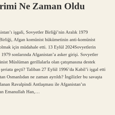
vrimi Ne Zaman Oldu
tan’ı işgali, Sovyetler Birliği’nin Aralık 1979
r Birliği, Afgan komünist hükümetinin anti-komünist
olmak için müdahale etti. 13 Eylül 2024Sovyetlerin
k 1979 sonlarında Afganistan’a asker girişi. Sovyetler
nist Müslüman gerillalarla olan çatışmasına destek
eriata geçti? Taliban 27 Eylül 1996’da Kabil’i işgal etti
tan Osmanlıdan ne zaman ayrıldı? İngilizler bu savaşta
anan Ravalpindi Antlaşması ile Afganistan’ın
ından Emanullah Han,…