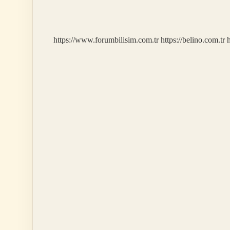
Devrimi
Ne
Zaman
Oldu
https://www.forumbilisim.com.tr
https://belino.com.tr
h