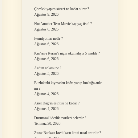
Çömlek yapım süreci ne kadar sürer ?
Ağustos 9, 2026
Not Another Teen Movie kaç yaş üstü ?
Ağustos 8, 2026
Fermiyonlar nedir ?
Ağustos 6, 2026
Kur’an-ı Kerim’i niçin okumalıyız 5 madde ?
Ağustos 6, 2026
Azdım anlamı ne ?
Ağustos 5, 2026
Buzluktaki kıymadan köfte yapıp buzluğa atılır
mı ?
Ağustos 4, 2026
Ariel Dağ’ın esintisi ne kadar ?
Ağustos 4, 2026
Durumsal liderlik teorileri nelerdir ?
Temmuz 30, 2026
Ziraat Bankası kredi kartı limiti nasıl arttırılır ?