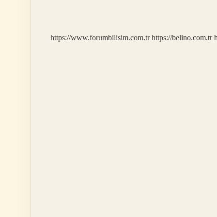
Hücreleri
Yenilenir
Mi
https://www.forumbilisim.com.tr
https://belino.com.tr
h