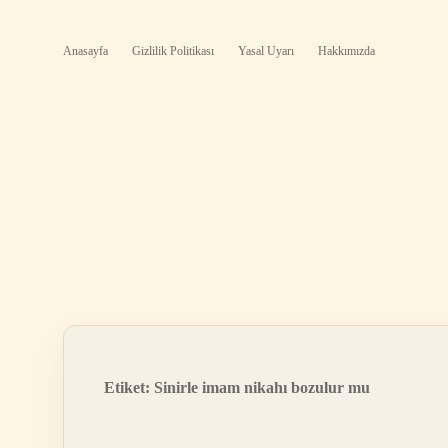
Anasayfa
Gizlilik Politikası
Yasal Uyarı
Hakkımızda
Etiket:
Sinirle imam nikahı bozulur mu