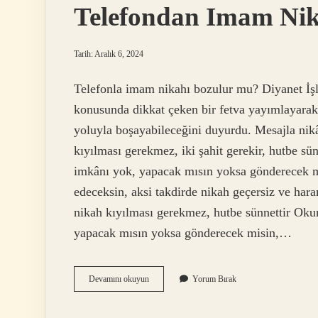
Telefondan Imam Nik
Tarih: Aralık 6, 2024
Telefonla imam nikahı bozulur mu? Diyanet İşl
konusunda dikkat çeken bir fetva yayımlayarak,
yoluyla boşayabileceğini duyurdu. Mesajla nikâ
kıyılması gerekmez, iki şahit gerekir, hutbe 
imkânı yok, yapacak mısın yoksa gönderecek mi
edeceksin, aksi takdirde nikah geçersiz ve har
nikah kıyılması gerekmez, hutbe sünnettir Ok
yapacak mısın yoksa gönderecek misin,…
Telefondan
Devamını okuyun
Yorum Bırak
Imam
Nikahı
Düşer