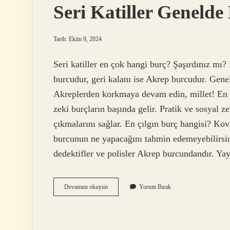
Seri Katiller Geneld
Tarih: Ekim 9, 2024
Seri katiller en çok hangi burç? Şaşırdınız mı
burcudur, geri kalanı ise Akrep burcudur. Genell
Akreplerden korkmaya devam edin, millet! En 
zeki burçların başında gelir. Pratik ve sosyal zek
çıkmalarını sağlar. En çılgın burç hangisi? Ko
burcunun ne yapacağını tahmin edemeyebilirsini
dedektifler ve polisler Akrep burcundandır. Ya
Seri
Devamını okuyun
Yorum Bırak
Katiller
Genelde
Hangi
Burç