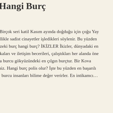
e Hangi Burç
? Birçok seri katil Kasım ayında doğduğu için çoğu Yay
ikle sadist cinayetler işledikleri söylenir. Bu yüzden
zeki burç hangi burç? İKİZLER İkizler, dünyadaki en
aları ve iletişim becerileri, çalıştıkları her alanda öne
va burcu gökyüzündeki en çılgın burçtur. Bir Kova
z. Hangi burç polis olur? İşte bu yüzden en başarılı
y burcu insanları bilime değer verirler. En intikamcı…