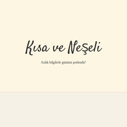
Kısa ve Neşeli
Anlık bilgilerle gününü şenlendir!