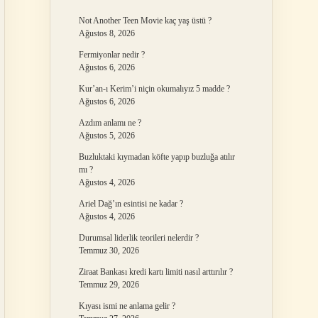
Not Another Teen Movie kaç yaş üstü ?
Ağustos 8, 2026
Fermiyonlar nedir ?
Ağustos 6, 2026
Kur’an-ı Kerim’i niçin okumalıyız 5 madde ?
Ağustos 6, 2026
Azdım anlamı ne ?
Ağustos 5, 2026
Buzluktaki kıymadan köfte yapıp buzluğa atılır
mı ?
Ağustos 4, 2026
Ariel Dağ’ın esintisi ne kadar ?
Ağustos 4, 2026
Durumsal liderlik teorileri nelerdir ?
Temmuz 30, 2026
Ziraat Bankası kredi kartı limiti nasıl arttırılır ?
Temmuz 29, 2026
Kıyası ismi ne anlama gelir ?