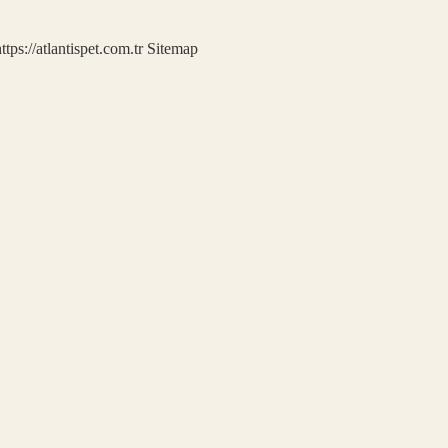
ttps://atlantispet.com.tr
Sitemap