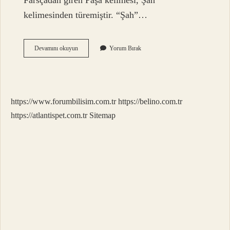
Farsçadan giren Paşa kelimesi, Şah
kelimesinden türemiştir. “Şah”…
Piyale
Devamını okuyun
Yorum Bırak
Demek
Ne
Demek
https://www.forumbilisim.com.tr
https://belino.com.tr
https://atlantispet.com.tr
Sitemap