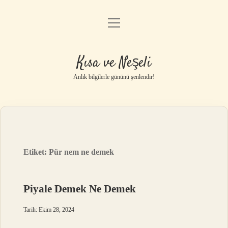
menüyü
Anasayfa
aç
Gizlilik Politikası
Kısa ve Neşeli
Yasal Uyarı
Anlık bilgilerle gününü şenlendir!
Hakkımızda
Etiket:
Pür nem ne demek
Piyale Demek Ne Demek
Tarih: Ekim 28, 2024